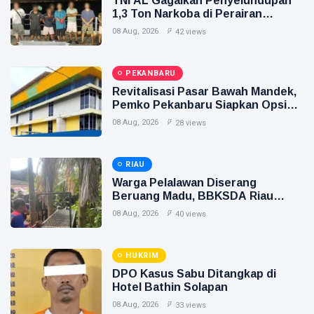
TNI AL Gagalkan Penyelundupan
hingga
1,3 Ton Narkoba di Perairan
Tewas di
Tanjung Berakit
Pekanbaru
Siak Sri Indrapura
08 Aug, 2026
42 views
Prabowo Subianto
PEKANBARU
Indonesia
Revitalisasi Pasar Bawah Mandek,
Pemko Pekanbaru Siapkan Opsi
Ambil Alih
Pekanbaru
08 Aug, 2026
28 views
Pilkada 2024
RIAU
Donald Trump
Warga Pelalawan Diserang
Beruang Madu, BBKSDA Riau
PT IKPP Perawang
Pasang Kandang Jebak
08 Aug, 2026
40 views
KPK
HUKRIM
Politik
DPO Kasus Sabu Ditangkap di
Hotel Bathin Solapan
PSSI
08 Aug, 2026
33 views