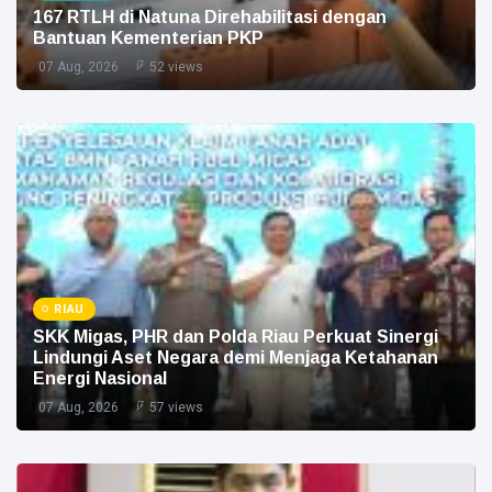
167 RTLH di Natuna Direhabilitasi dengan
Bantuan Kementerian PKP
07 Aug, 2026
52 views
RIAU
SKK Migas, PHR dan Polda Riau Perkuat Sinergi
Lindungi Aset Negara demi Menjaga Ketahanan
Energi Nasional
07 Aug, 2026
57 views