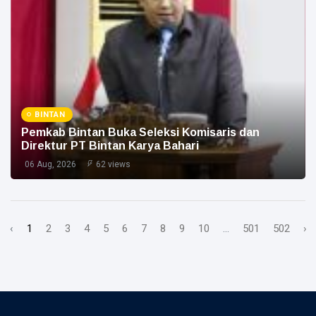
BINTAN
Pemkab Bintan Buka Seleksi Komisaris dan
Direktur PT Bintan Karya Bahari
06 Aug, 2026
62 views
‹
1
2
3
4
5
6
7
8
9
10
...
501
502
›