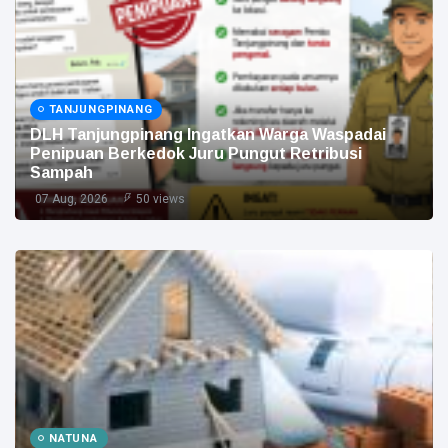
TANJUNGPINANG
DLH Tanjungpinang Ingatkan Warga Waspadai
Penipuan Berkedok Juru Pungut Retribusi
Sampah
07 Aug, 2026
50 views
NATUNA