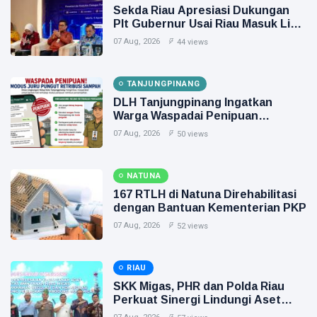
Sekda Riau Apresiasi Dukungan
Plt Gubernur Usai Riau Masuk Lima
Besar ADLG Awards 2026
07 Aug, 2026
44 views
TANJUNGPINANG
DLH Tanjungpinang Ingatkan
Warga Waspadai Penipuan
Berkedok Juru Pungut Retribusi
07 Aug, 2026
50 views
Sampah
NATUNA
167 RTLH di Natuna Direhabilitasi
dengan Bantuan Kementerian PKP
07 Aug, 2026
52 views
RIAU
SKK Migas, PHR dan Polda Riau
Perkuat Sinergi Lindungi Aset
Negara demi Menjaga Ketahanan