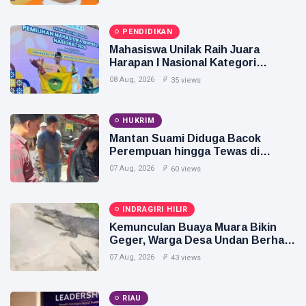
PENDIDIKAN
Mahasiswa Unilak Raih Juara
Harapan I Nasional Kategori
Disabilitas
08 Aug, 2026
35 views
HUKRIM
Mantan Suami Diduga Bacok
Perempuan hingga Tewas di
Pekanbaru
07 Aug, 2026
60 views
INDRAGIRI HILIR
Kemunculan Buaya Muara Bikin
Geger, Warga Desa Undan Berhasil
Menangkap
07 Aug, 2026
43 views
RIAU