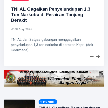
Madu,
Desa Pangkalan Gondai, Kecamatan Langgam,
berlangsung di Jakarta, Kamis (6/8/2026).
BBKSDA
TNI AL Gagalkan Penyelundupan 1,3
Kabupaten Pelalawan, Riau (Foto: Kementerian
HUKRIM
Riau
Kehutanan)
Ton Narkoba di Perairan Tanjung
Pasang
DPO
Kandang
Berakit
Kasus
Jebak
Sabu
08
33
Ditangkap
Aug,
views
08 Aug, 2026
2026
di Hotel
Bathin
TNI AL dan Satgas gabungan menggagalkan
Solapan
penyeludupan 1,3 ton narkoba di perairan Kepri. (dok.
PENDIDIKAN
Koarmada)
Mahasiswa
Unilak
Raih Juara
08
35
Harapan I
Aug,
views
2026
Nasional
Kategori
HUKRIM
Disabilitas
Mantan
Suami
Diduga
07
60
Bacok
Aug,
views
2026
HUKRIM
Perempuan