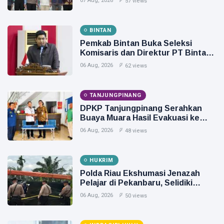
07 Aug, 2026
57 views
Energi Nasional
BINTAN
Pemkab Bintan Buka Seleksi
Komisaris dan Direktur PT Bintan
Karya Bahari
06 Aug, 2026
62 views
TANJUNGPINANG
DPKP Tanjungpinang Serahkan
Buaya Muara Hasil Evakuasi ke
BPSPL dan Taman Safari Lagoi
06 Aug, 2026
48 views
HUKRIM
Polda Riau Ekshumasi Jenazah
Pelajar di Pekanbaru, Selidiki
Dugaan Penganiayaan
06 Aug, 2026
50 views