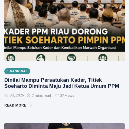
Kawasan
Puak
Siak Sri Indrapura
Prabowo Subianto
Indonesia
Pekanbaru
Pilkada 2024
Donald Trump
NASIONAL
Dinilai Mampu Persatukan Kader, Titiek
PT IKPP Perawang
Soeharto Diminta Maju Jadi Ketua Umum PPM
KPK
30 Jul, 2026
7 mins read
127 views
READ MORE
Politik
PSSI