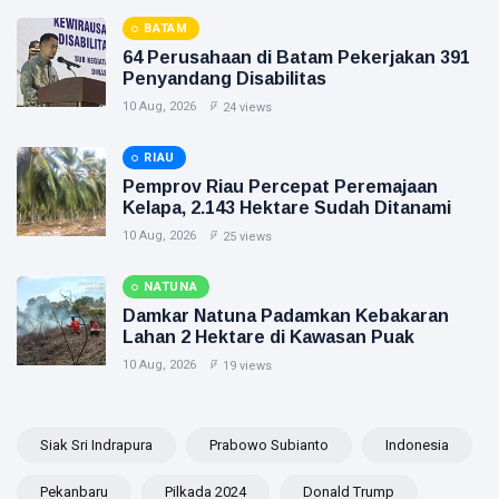
BATAM
64 Perusahaan di Batam Pekerjakan 391
Penyandang Disabilitas
10 Aug, 2026
24 views
RIAU
Pemprov Riau Percepat Peremajaan
Kelapa, 2.143 Hektare Sudah Ditanami
10 Aug, 2026
25 views
NATUNA
Damkar Natuna Padamkan Kebakaran
Lahan 2 Hektare di Kawasan Puak
10 Aug, 2026
19 views
Siak Sri Indrapura
Prabowo Subianto
Indonesia
Pekanbaru
Pilkada 2024
Donald Trump