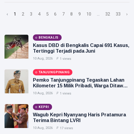
‹
1
2
3
4
5
6
7
8
9
10
...
32
33
›
BENGKALIS
Kasus DBD di Bengkalis Capai 691 Kasus,
Tertinggi Terjadi pada Juni
10 Aug, 2026
1 views
TANJUNGPINANG
Pemko Tanjungpinang Tegaskan Lahan
Kilometer 15 Milik Pribadi, Warga Ditawari
Relokasi
10 Aug, 2026
1 views
KEPRI
Wagub Kepri Nyanyang Haris Pratamura
Terima Bintang LVRI
10 Aug, 2026
17 views