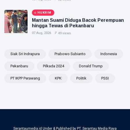
HUKRIM
Mantan Suami Diduga Bacok Perempuan
hingga Tewas di Pekanbaru
07 Aug, 2026
49 views
Siak Sri Indrapura
Prabowo Subianto
Indonesia
Pekanbaru
Pilkada 2024
Donald Trump
PT IKPP Perawang
KPK
Politik
PSSI
Serantaumedia.id Under & Published by PT. Serantau Media Raya