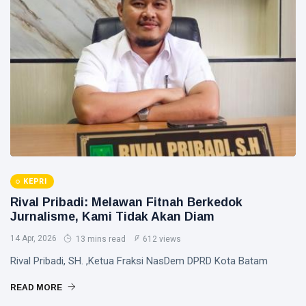
hingga
Tewas di
Pekanbaru
Siak Sri Indrapura
Prabowo Subianto
Indonesia
Pekanbaru
Pilkada 2024
Donald Trump
KEPRI
Rival Pribadi: Melawan Fitnah Berkedok
PT IKPP Perawang
Jurnalisme, Kami Tidak Akan Diam
KPK
14 Apr, 2026
13 mins read
612 views
Politik
Rival Pribadi, SH. ,Ketua Fraksi NasDem DPRD Kota Batam
READ MORE
PSSI