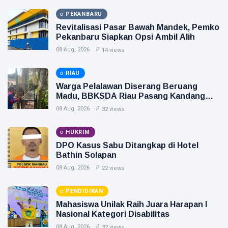
PEKANBARU
Revitalisasi Pasar Bawah Mandek, Pemko
Pekanbaru Siapkan Opsi Ambil Alih
08 Aug, 2026
14 views
RIAU
Warga Pelalawan Diserang Beruang
Madu, BBKSDA Riau Pasang Kandang
Jebak
08 Aug, 2026
32 views
HUKRIM
DPO Kasus Sabu Ditangkap di Hotel
Bathin Solapan
08 Aug, 2026
22 views
PENDIDIKAN
Mahasiswa Unilak Raih Juara Harapan I
Nasional Kategori Disabilitas
08 Aug, 2026
32 views