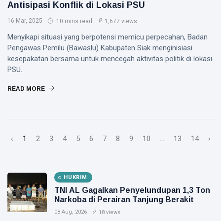
Antisipasi Konflik di Lokasi PSU
16 Mar, 2025
10 mins read
1,677 views
Menyikapi situasi yang berpotensi memicu perpecahan, Badan
Pengawas Pemilu (Bawaslu) Kabupaten Siak menginisiasi
kesepakatan bersama untuk mencegah aktivitas politik di lokasi
PSU.
READ MORE
‹
1
2
3
4
5
6
7
8
9
10
...
13
14
›
HUKRIM
TNI AL Gagalkan Penyelundupan 1,3 Ton
Narkoba di Perairan Tanjung Berakit
08 Aug, 2026
18 views