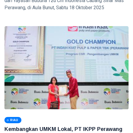
dari Yayasan Buddha Tzu Chi Indonesia Cabang Sinar Mas
Finalis
Perawang, di Aula Bunut, Sabtu 18 Oktober 2025
Pilmapres
Nasional
Siak Sri Indrapura
2026
Prabowo Subianto
Indonesia
Pekanbaru
Pilkada 2024
Donald Trump
PT IKPP Perawang
KPK
Politik
RIAU
PSSI
Kembangkan UMKM Lokal, PT IKPP Perawang