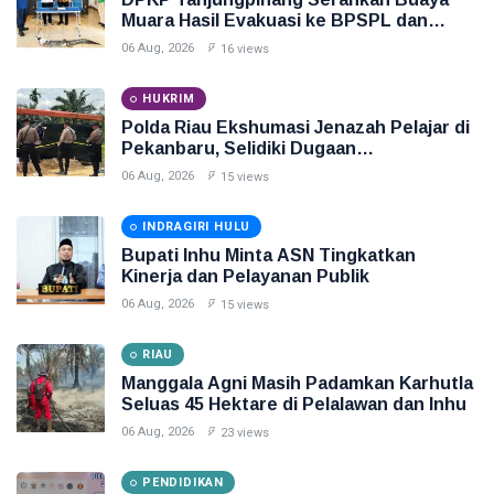
Muara Hasil Evakuasi ke BPSPL dan
Taman Safari Lagoi
06 Aug, 2026
16 views
HUKRIM
Polda Riau Ekshumasi Jenazah Pelajar di
Pekanbaru, Selidiki Dugaan
Penganiayaan
06 Aug, 2026
15 views
INDRAGIRI HULU
Bupati Inhu Minta ASN Tingkatkan
Kinerja dan Pelayanan Publik
06 Aug, 2026
15 views
RIAU
Manggala Agni Masih Padamkan Karhutla
Seluas 45 Hektare di Pelalawan dan Inhu
06 Aug, 2026
23 views
PENDIDIKAN