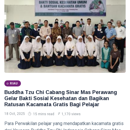
Pekanbaru,
Selidiki
INDRAGIRI
Dugaan
HULU
Penganiayaan
Bupati
Inhu Minta
ASN
06
15
Tingkatkan
Aug,
views
2026
Kinerja dan
Pelayanan
RIAU
Publik
Manggala
Agni
Masih
06
23
Padamkan
Aug,
views
2026
Karhutla
RIAU
Seluas 45
Buddha Tzu Chi Cabang Sinar Mas Perawang
Hektare di
PENDIDIKAN
Gelar Bakti Sosial Kesehatan dan Bagikan
Pelalawan
Ratusan Kacamata Gratis Bagi Pelajar
dan Inhu
Mahasiswa
Disabilitas
18 Oct, 2025
15 mins read
1,170 views
Fasilkom
06
25
Unilak
Aug,
views
Para Perwakilan pelajar yang mendapatkan kacamata gratis
2026
Tembus