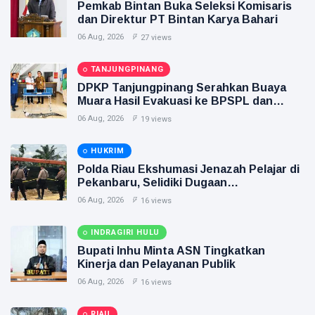
Pemkab Bintan Buka Seleksi Komisaris
dan Direktur PT Bintan Karya Bahari
06 Aug, 2026
27 views
TANJUNGPINANG
DPKP Tanjungpinang Serahkan Buaya
Muara Hasil Evakuasi ke BPSPL dan
Taman Safari Lagoi
06 Aug, 2026
19 views
HUKRIM
Polda Riau Ekshumasi Jenazah Pelajar di
Pekanbaru, Selidiki Dugaan
Penganiayaan
06 Aug, 2026
16 views
INDRAGIRI HULU
Bupati Inhu Minta ASN Tingkatkan
Kinerja dan Pelayanan Publik
06 Aug, 2026
16 views
RIAU