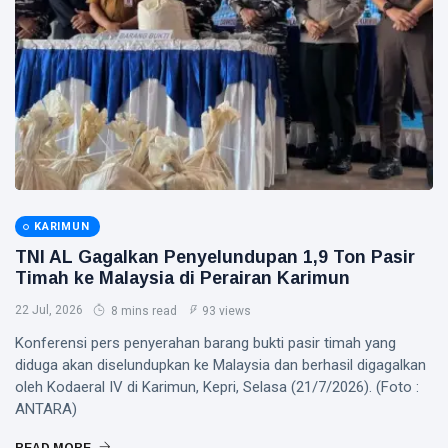
Finalis
Pilmapres
Nasional
Siak Sri Indrapura
2026
Prabowo Subianto
Indonesia
Pekanbaru
Pilkada 2024
KARIMUN
TNI AL Gagalkan Penyelundupan 1,9 Ton Pasir
Donald Trump
Timah ke Malaysia di Perairan Karimun
PT IKPP Perawang
22 Jul, 2026
8 mins read
93 views
Konferensi pers penyerahan barang bukti pasir timah yang
KPK
diduga akan diselundupkan ke Malaysia dan berhasil digagalkan
oleh Kodaeral IV di Karimun, Kepri, Selasa (21/7/2026). (Foto :
Politik
ANTARA)
PSSI