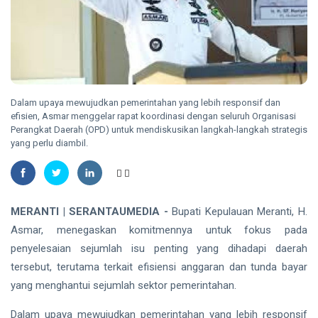
Energi
dan
Nasional
Direktur
TANJUNGPINANG
PT
Bintan
DPKP
Karya
Tanjungpinang
Bahari
Serahkan
06 Aug,
21
Buaya Muara
2026
views
Hasil Evakuasi
Dalam upaya mewujudkan pemerintahan yang lebih responsif dan
ke BPSPL dan
efisien, Asmar menggelar rapat koordinasi dengan seluruh Organisasi
HUKRIM
Taman Safari
Perangkat Daerah (OPD) untuk mendiskusikan langkah-langkah strategis
Polda Riau
Lagoi
yang perlu diambil.
Ekshumasi
Jenazah
06 Aug,
25
Pelajar di
2026
views
Pekanbaru,
Selidiki
INDRAGIRI
MERANTI | SERANTAUMEDIA -
Bupati Kepulauan Meranti, H.
Dugaan
HULU
Asmar, menegaskan komitmennya untuk fokus pada
Penganiayaan
Bupati
penyelesaian sejumlah isu penting yang dihadapi daerah
Inhu Minta
ASN
tersebut, terutama terkait efisiensi anggaran dan tunda bayar
06
21
Tingkatkan
Aug,
views
yang menghantui sejumlah sektor pemerintahan.
2026
Kinerja dan
Pelayanan
Dalam upaya mewujudkan pemerintahan yang lebih responsif