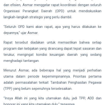
Publik
dan efisien, Asmar menggelar rapat koordinasi dengan seluruh
Siak Sri Indrapura
Organisasi Perangkat Daerah (OPD) untuk mendiskusikan
Prabowo Subianto
langkah-langkah strategis yang perlu diambil.
Indonesia
"Seluruh OPD kami akan rapat, apa yang harus dilakukan ke
depannya," ujar Asmar.
Pekanbaru
Rapat tersebut diadakan untuk memastikan bahwa setiap
Pilkada 2024
program dan kebijakan yang dirancang dapat tepat sasaran dan
terukur, mengingat kondisi keuangan daerah yang sedang
Donald Trump
menghadapi tantangan.
PT IKPP Perawang
Menurut Asmar, ada beberapa hal yang menjadi perhatian
KPK
utama dalam periode kepemimpinannya. Prioritas pertama
adalah permasalahan terkait Tambahan Penghasilan Pegawai
Politik
(TPP) yang belum sepenuhnya terselesaikan.
PSSI
"Insya Allah ini yang kita utamakan dulu, jadi TPP, ADD dan
honorer ini yang kita utamakan dulu," tegasnya.