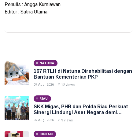
Penulis : Angga Kurniawan
Editor : Satria Utama
NATUNA
167 RTLH di Natuna Direhabilitasi dengan
Bantuan Kementerian PKP
07 Aug, 2026
12 views
RIAU
SKK Migas, PHR dan Polda Riau Perkuat
Sinergi Lindungi Aset Negara demi
Menjaga Ketahanan Energi Nasional
07 Aug, 2026
9 views
BINTAN