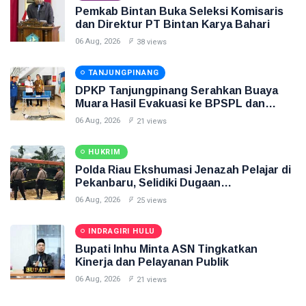
Pemkab Bintan Buka Seleksi Komisaris
dan Direktur PT Bintan Karya Bahari
06 Aug, 2026
38 views
TANJUNGPINANG
DPKP Tanjungpinang Serahkan Buaya
Muara Hasil Evakuasi ke BPSPL dan
Taman Safari Lagoi
06 Aug, 2026
21 views
HUKRIM
Polda Riau Ekshumasi Jenazah Pelajar di
Pekanbaru, Selidiki Dugaan
Penganiayaan
06 Aug, 2026
25 views
INDRAGIRI HULU
Bupati Inhu Minta ASN Tingkatkan
Kinerja dan Pelayanan Publik
06 Aug, 2026
21 views