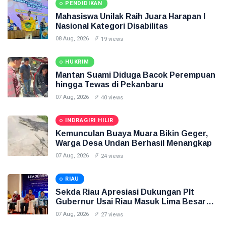
PENDIDIKAN
Mahasiswa Unilak Raih Juara Harapan I
Nasional Kategori Disabilitas
08 Aug, 2026
19 views
HUKRIM
Mantan Suami Diduga Bacok Perempuan
hingga Tewas di Pekanbaru
07 Aug, 2026
40 views
INDRAGIRI HILIR
Kemunculan Buaya Muara Bikin Geger,
Warga Desa Undan Berhasil Menangkap
07 Aug, 2026
24 views
RIAU
Sekda Riau Apresiasi Dukungan Plt
Gubernur Usai Riau Masuk Lima Besar
ADLG Awards 2026
07 Aug, 2026
27 views