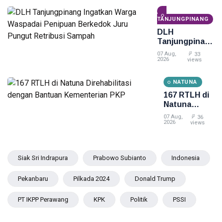
TANJUNGPINANG
DLH
Tanjungpinang
Ingatkan
07 Aug,
33
Warga
2026
views
Waspadai
Penipuan
NATUNA
Berkedok Juru
167 RTLH di
Pungut
Natuna
Retribusi
Direhabilitasi
Sampah
07 Aug,
36
dengan
2026
views
Bantuan
Kementerian
PKP
Siak Sri Indrapura
Prabowo Subianto
Indonesia
Pekanbaru
Pilkada 2024
Donald Trump
PT IKPP Perawang
KPK
Politik
PSSI