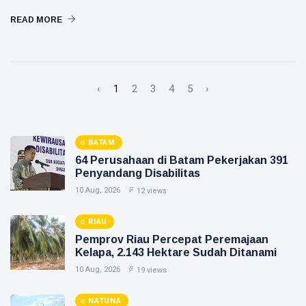
READ MORE
‹
1
2
3
4
5
›
BATAM
64 Perusahaan di Batam Pekerjakan 391
Penyandang Disabilitas
10 Aug, 2026
12 views
RIAU
Pemprov Riau Percepat Peremajaan
Kelapa, 2.143 Hektare Sudah Ditanami
10 Aug, 2026
19 views
NATUNA