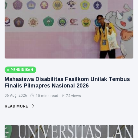
Siak Sri Indrapura
Prabowo Subianto
Indonesia
Pekanbaru
Pilkada 2024
Donald Trump
PENDIDIKAN
PT IKPP Perawang
Mahasiswa Disabilitas Fasilkom Unilak Tembus
Finalis Pilmapres Nasional 2026
KPK
06 Aug, 2026
10 mins read
74 views
Politik
READ MORE
PSSI