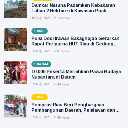
Damkar Natuna Padamkan Kebakaran
Lahan 2 Hektare di Kawasan Puak
10 Aug, 2026
14 views
RIAU
Puisi Dodi Irawan Bakaghojoo Getarkan
Rapat Paripurna HUT Riau di Gedung
DPRD
09 Aug, 2026
87 views
BATAM
10.000 Peserta Meriahkan Pawai Budaya
Nusantara di Batam
09 Aug, 2026
43 views
RIAU
Pemprov Riau Beri Penghargaan
Pembangunan Daerah, Pelalawan dan
Dumai Terbaik
09 Aug, 2026
40 views