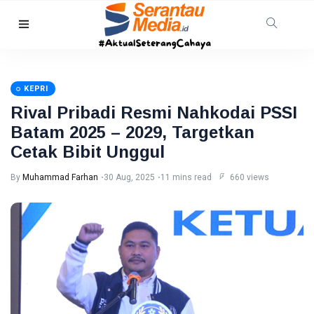
BATAM
64
Perusahaan
KEPRI
di Batam
10 Aug,
13
Pekerjakan
2026
views
Rival Pribadi Resmi Nahkodai PSSI
391
Batam 2025 – 2029, Targetkan
Penyandang
RIAU
Disabilitas
Cetak Bibit Unggul
Pemprov
Riau
By
Muhammad Farhan
30 Aug, 2025
11 mins read
660 views
Percepat
10
19
Peremajaan
Aug,
views
2026
Kelapa,
2.143
NATUNA
Hektare
Sudah
Damkar
Ditanami
Natuna
Padamkan
10
14
Kebakaran
Aug,
views
2026
Lahan 2