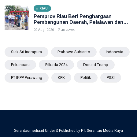
RIAU
Pemprov Riau Beri Penghargaan
Pembangunan Daerah, Pelalawan dan
Dumai Terbaik
09 Aug, 2026
40 views
Siak Sri Indrapura
Prabowo Subianto
Indonesia
Pekanbaru
Pilkada 2024
Donald Trump
PT IKPP Perawang
KPK
Politik
PSSI
Serantaumedia.id Under & Published by PT. Serantau Media Raya