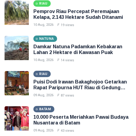
RIAU
Pemprov Riau Percepat Peremajaan
Kelapa, 2.143 Hektare Sudah Ditanami
10 Aug, 2026
19 views
NATUNA
Damkar Natuna Padamkan Kebakaran
Lahan 2 Hektare di Kawasan Puak
10 Aug, 2026
14 views
RIAU
Puisi Dodi Irawan Bakaghojoo Getarkan
Rapat Paripurna HUT Riau di Gedung
DPRD
09 Aug, 2026
87 views
BATAM
10.000 Peserta Meriahkan Pawai Budaya
Nusantara di Batam
09 Aug, 2026
43 views