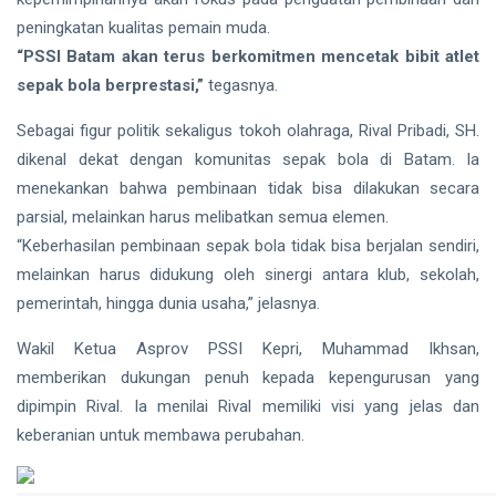
Siak Sri Indrapura
peningkatan kualitas pemain muda.
Prabowo Subianto
“PSSI Batam akan terus berkomitmen mencetak bibit atlet
sepak bola berprestasi,”
tegasnya.
Indonesia
Sebagai figur politik sekaligus tokoh olahraga, Rival Pribadi, SH.
Pekanbaru
dikenal dekat dengan komunitas sepak bola di Batam. Ia
menekankan bahwa pembinaan tidak bisa dilakukan secara
Pilkada 2024
parsial, melainkan harus melibatkan semua elemen.
Donald Trump
“Keberhasilan pembinaan sepak bola tidak bisa berjalan sendiri,
melainkan harus didukung oleh sinergi antara klub, sekolah,
PT IKPP Perawang
pemerintah, hingga dunia usaha,” jelasnya.
KPK
Wakil Ketua Asprov PSSI Kepri, Muhammad Ikhsan,
Politik
memberikan dukungan penuh kepada kepengurusan yang
dipimpin Rival. Ia menilai Rival memiliki visi yang jelas dan
PSSI
keberanian untuk membawa perubahan.