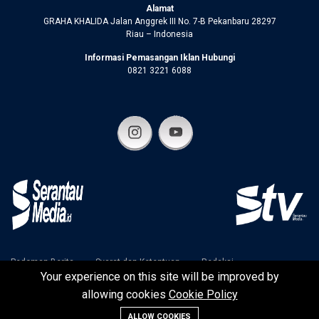
Alamat
GRAHA KHALIDA Jalan Anggrek III No. 7-B Pekanbaru 28297
Riau – Indonesia
Informasi Pemasangan Iklan Hubungi
0821 3221 6088
Pedoman Berita
Syarat dan Ketentuan
Redaksi
Your experience on this site will be improved by
Disclaimer
Kebijakan Privasi
allowing cookies
Cookie Policy
ALLOW COOKIES