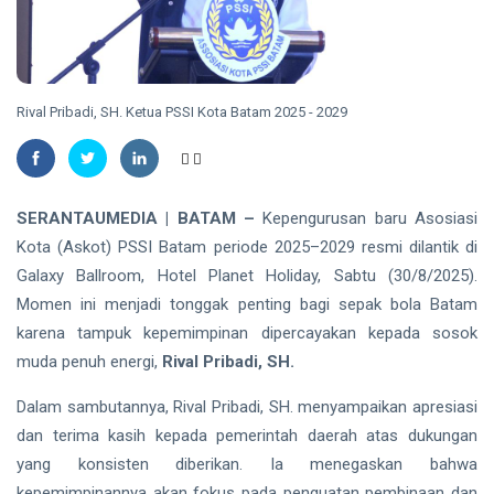
Hektare di
RIAU
Kawasan
Puak
Puisi Dodi
Irawan
Bakaghojoo
09
87
Rival Pribadi, SH. Ketua PSSI Kota Batam 2025 - 2029
Getarkan
Aug,
views
2026
Rapat
Paripurna
BATAM
HUT Riau di
Gedung
10.000
SERANTAUMEDIA | BATAM –
Kepengurusan baru Asosiasi
DPRD
Peserta
Meriahkan
Kota (Askot) PSSI Batam periode 2025–2029 resmi dilantik di
09
43
Pawai
Aug,
views
Galaxy Ballroom, Hotel Planet Holiday, Sabtu (30/8/2025).
2026
Budaya
Momen ini menjadi tonggak penting bagi sepak bola Batam
Nusantara
RIAU
di Batam
karena tampuk kepemimpinan dipercayakan kepada sosok
Pemprov Riau
muda penuh energi,
Rival Pribadi, SH.
Beri
Penghargaan
09 Aug,
Dalam sambutannya, Rival Pribadi, SH. menyampaikan apresiasi
40
Pembangunan
2026
views
dan terima kasih kepada pemerintah daerah atas dukungan
Daerah,
Pelalawan dan
yang konsisten diberikan. Ia menegaskan bahwa
Dumai Terbaik
kepemimpinannya akan fokus pada penguatan pembinaan dan