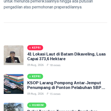
untuk menunda pemeriksaannya hingga ada putusan
Pasang
Siak Sri Indrapura
pengadilan atas permohonan praperadilannya.
Kandang
Jebak
Prabowo Subianto
Indonesia
Pekanbaru
Pilkada 2024
KEPRI
41 Lokasi Laut di Batam Dikaveling, Luas
Donald Trump
Capai 373,6 Hektare
09 Aug, 2026
18 views
PT IKPP Perawang
KEPRI
KPK
KSOP Larang Pompong Antar-Jemput
Penumpang di Ponton Pelabuhan SBP
Politik
Tanjungpinang
09 Aug, 2026
15 views
PSSI
HUKRIM