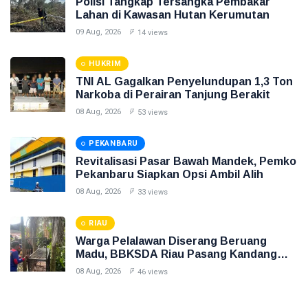
Polisi Tangkap Tersangka Pembakar
Lahan di Kawasan Hutan Kerumutan
09 Aug, 2026
14 views
HUKRIM
TNI AL Gagalkan Penyelundupan 1,3 Ton
Narkoba di Perairan Tanjung Berakit
08 Aug, 2026
53 views
PEKANBARU
Revitalisasi Pasar Bawah Mandek, Pemko
Pekanbaru Siapkan Opsi Ambil Alih
08 Aug, 2026
33 views
RIAU
Warga Pelalawan Diserang Beruang
Madu, BBKSDA Riau Pasang Kandang
Jebak
08 Aug, 2026
46 views