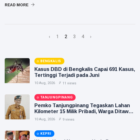
READ MORE
‹
1
2
3
4
›
BENGKALIS
Kasus DBD di Bengkalis Capai 691 Kasus,
Tertinggi Terjadi pada Juni
10 Aug, 2026
11 views
TANJUNGPINANG
Pemko Tanjungpinang Tegaskan Lahan
Kilometer 15 Milik Pribadi, Warga Ditawari
Relokasi
10 Aug, 2026
9 views
KEPRI