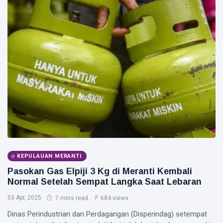
Kawasan
Puak
Siak Sri Indrapura
Prabowo Subianto
Indonesia
Pekanbaru
Pilkada 2024
Donald Trump
PT IKPP Perawang
KEPULAUAN MERANTI
KPK
Pasokan Gas Elpiji 3 Kg di Meranti Kembali
Normal Setelah Sempat Langka Saat Lebaran
Politik
03 Apr, 2025
7 mins read
684 views
PSSI
Dinas Perindustrian dan Perdagangan (Disperindag) setempat