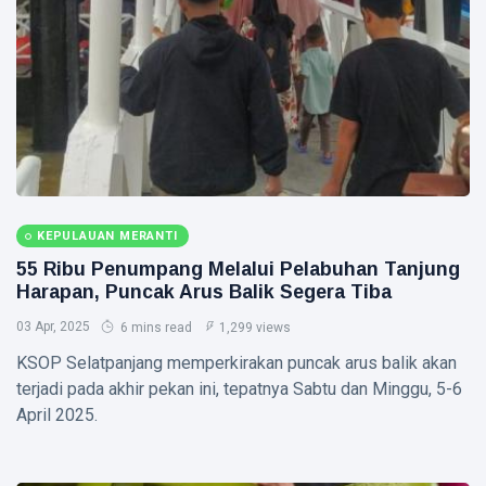
Haris
2026
Pratamura
Terima
BATAM
Bintang
LVRI
64
Perusahaan
di Batam
10 Aug,
26
Pekerjakan
2026
views
391
Penyandang
RIAU
Disabilitas
Pemprov
KEPULAUAN MERANTI
Riau
Percepat
55 Ribu Penumpang Melalui Pelabuhan Tanjung
10
27
Peremajaan
Aug,
views
Harapan, Puncak Arus Balik Segera Tiba
2026
Kelapa,
03 Apr, 2025
2.143
6 mins read
1,299 views
NATUNA
Hektare
KSOP Selatpanjang memperkirakan puncak arus balik akan
Sudah
Damkar
terjadi pada akhir pekan ini, tepatnya Sabtu dan Minggu, 5-6
Ditanami
Natuna
April 2025.
Padamkan
10
21
Kebakaran
Aug,
views
2026
Lahan 2
Hektare di