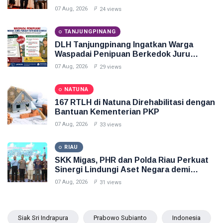
ADLG Awards 2026
07 Aug, 2026
24 views
TANJUNGPINANG
DLH Tanjungpinang Ingatkan Warga
Waspadai Penipuan Berkedok Juru
Pungut Retribusi Sampah
07 Aug, 2026
29 views
NATUNA
167 RTLH di Natuna Direhabilitasi dengan
Bantuan Kementerian PKP
07 Aug, 2026
33 views
RIAU
SKK Migas, PHR dan Polda Riau Perkuat
Sinergi Lindungi Aset Negara demi
Menjaga Ketahanan Energi Nasional
07 Aug, 2026
31 views
Siak Sri Indrapura
Prabowo Subianto
Indonesia