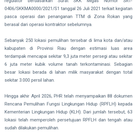
Lindungi
regulator berdasarkan Surat SKK Migas Nomor SRT-
Aset
Siak Sri Indrapura
0406/SKKMA0000/2021/S1 tanggal 26 Juli 2021 terkait kegiatan
Negara
pasca operasi dan penanganan TTM di Zona Rokan yang
demi
Prabowo Subianto
Menjaga
berasal dari operasi kontraktor sebelumnya.
Ketahanan
Indonesia
Energi
Sebanyak 250 lokasi pemulihan tersebar di lima kota dan/atau
Nasional
Pekanbaru
kabupaten di Provinsi Riau dengan estimasi luas area
terdampak mencapai sekitar 9,3 juta meter persegi atau sekitar
Pilkada 2024
6 juta meter kubik volume tanah terkontaminasi. Sebagian
Donald Trump
besar lokasi berada di lahan milik masyarakat dengan total
sekitar 3.000 persil lahan.
PT IKPP Perawang
Hingga akhir April 2026, PHR telah menyampaikan 88 dokumen
KPK
Rencana Pemulihan Fungsi Lingkungan Hidup (RPFLH) kepada
Politik
Kementerian Lingkungan Hidup (KLH). Dari jumlah tersebut, 63
lokasi telah memperoleh persetujuan RPFLH dan tengah atau
PSSI
sudah dilakukan pemulihan.