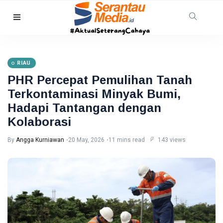
HUKRIM
Mantan
Suami
RIAU
Diduga
07
33
Bacok
Aug,
views
PHR Percepat Pemulihan Tanah
2026
Perempuan
Terkontaminasi Minyak Bumi,
hingga
INDRAGIRI
Tewas di
Hadapi Tantangan dengan
HILIR
Pekanbaru
Kolaborasi
Kemunculan
Buaya
By
Angga Kurniawan
20 May, 2026
11 mins read
143 views
Muara Bikin
07 Aug,
21
Geger,
2026
views
Warga Desa
Undan
RIAU
Berhasil
Sekda
Menangkap
Riau
Apresiasi
07
24
Dukungan
Aug,
views
2026