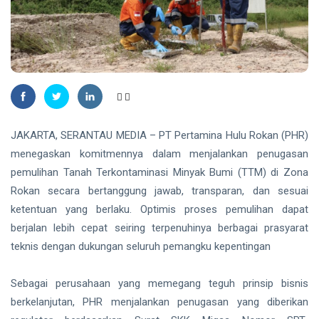
Plt
Gubernur
Usai Riau
TANJUNGPINANG
Masuk
Lima
DLH
Besar
Tanjungpinang
ADLG
Ingatkan
07 Aug,
29
Awards
Warga
2026
views
2026
Waspadai
Penipuan
NATUNA
JAKARTA, SERANTAU MEDIA – PT Pertamina Hulu Rokan (PHR)
Berkedok Juru
167 RTLH di
Pungut
menegaskan komitmennya dalam menjalankan penugasan
Natuna
Retribusi
pemulihan Tanah Terkontaminasi Minyak Bumi (TTM) di Zona
Direhabilitasi
Sampah
07 Aug,
33
dengan
2026
views
Rokan secara bertanggung jawab, transparan, dan sesuai
Bantuan
ketentuan yang berlaku. Optimis proses pemulihan dapat
Kementerian
RIAU
berjalan lebih cepat seiring terpenuhinya berbagai prasyarat
PKP
SKK
teknis dengan dukungan seluruh pemangku kepentingan
Migas,
PHR dan
07
31
Polda Riau
Aug,
views
Sebagai perusahaan yang memegang teguh prinsip bisnis
2026
Perkuat
berkelanjutan, PHR menjalankan penugasan yang diberikan
Sinergi