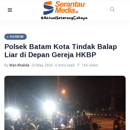
HUKRIM
TNI AL
Gagalkan
HUKRIM
Penyelundupan
08 Aug,
26
1,3 Ton
2026
views
Polsek Batam Kota Tindak Balap
Narkoba di
Liar di Depan Gereja HKBP
Perairan
Tanjung
PEKANBARU
By
Wan Khalida
20 May, 2026
5 mins read
166 views
Berakit
Revitalisasi
Pasar
Bawah
08
20
Mandek,
Aug,
views
2026
Pemko
Pekanbaru
RIAU
Siapkan
Opsi Ambil
Warga
Alih
Pelalawan
Diserang
08
34
Beruang
Aug,
views
2026