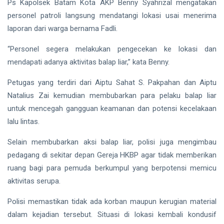
hingga
Ps Kapolsek Batam Kota AKP Benny Syahrizal mengatakan
Tewas di
personel patroli langsung mendatangi lokasi usai menerima
Pekanbaru
Siak Sri Indrapura
laporan dari warga bernama Fadli.
Prabowo Subianto
“Personel segera melakukan pengecekan ke lokasi dan
mendapati adanya aktivitas balap liar,” kata Benny.
Indonesia
Petugas yang terdiri dari Aiptu Sahat S. Pakpahan dan Aiptu
Pekanbaru
Natalius Zai kemudian membubarkan para pelaku balap liar
Pilkada 2024
untuk mencegah gangguan keamanan dan potensi kecelakaan
lalu lintas.
Donald Trump
Selain membubarkan aksi balap liar, polisi juga mengimbau
PT IKPP Perawang
pedagang di sekitar depan Gereja HKBP agar tidak memberikan
ruang bagi para pemuda berkumpul yang berpotensi memicu
KPK
aktivitas serupa.
Politik
Polisi memastikan tidak ada korban maupun kerugian material
PSSI
dalam kejadian tersebut. Situasi di lokasi kembali kondusif