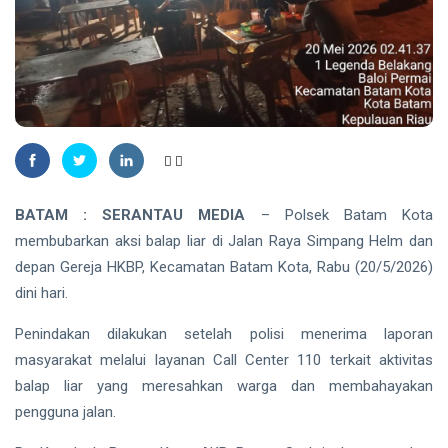
Madu,
BBKSDA
HUKRIM
Riau
Pasang
DPO
Kandang
Kasus
Jebak
Sabu
08
27
Ditangkap
Aug,
views
2026
di Hotel
Bathin
Solapan
PENDIDIKAN
BATAM : SERANTAU MEDIA
–
Polsek Batam Kota
Mahasiswa
Unilak
membubarkan aksi balap liar di Jalan Raya Simpang Helm dan
Raih Juara
08
33
depan Gereja HKBP, Kecamatan Batam Kota, Rabu (20/5/2026)
Harapan I
Aug,
views
2026
dini hari.
Nasional
Kategori
HUKRIM
Disabilitas
Penindakan dilakukan setelah polisi menerima laporan
Mantan
masyarakat melalui layanan Call Center 110 terkait aktivitas
Suami
balap liar yang meresahkan warga dan membahayakan
Diduga
07
54
pengguna jalan.
Bacok
Aug,
views
2026
Perempuan