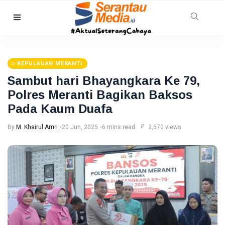
RIAU
Warga
Pelalawan
KEPULAUAN MERANTI
Diserang
08
16
Beruang
Aug,
views
Sambut hari Bhayangkara Ke 79,
2026
Madu,
Polres Meranti Bagikan Baksos
BBKSDA
HUKRIM
Riau
Pada Kaum Duafa
Pasang
DPO
Kandang
Kasus
By
M. Khairul Amri
20 Jun, 2025
6 mins read
2,570 views
Jebak
Sabu
08
11
Ditangkap
Aug,
views
2026
di Hotel
Bathin
Solapan
PENDIDIKAN
Mahasiswa
Unilak
Raih Juara
08
26
Harapan I
Aug,
views