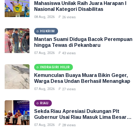
Mahasiswa Unilak Raih Juara Harapan I
Nasional Kategori Disabilitas
08 Aug, 2026
26 views
HUKRIM
Mantan Suami Diduga Bacok Perempuan
hingga Tewas di Pekanbaru
07 Aug, 2026
43 views
INDRAGIRI HILIR
Kemunculan Buaya Muara Bikin Geger,
Warga Desa Undan Berhasil Menangkap
07 Aug, 2026
27 views
RIAU
Sekda Riau Apresiasi Dukungan Plt
Gubernur Usai Riau Masuk Lima Besar
ADLG Awards 2026
07 Aug, 2026
28 views