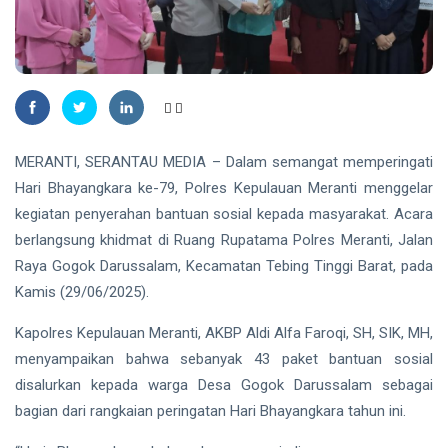
2026
Nasional
Kategori
HUKRIM
Disabilitas
Mantan
Suami
Diduga
07
43
Bacok
Aug,
views
2026
Perempuan
MERANTI, SERANTAU MEDIA – Dalam semangat memperingati
hingga
INDRAGIRI
Hari Bhayangkara ke-79, Polres Kepulauan Meranti menggelar
Tewas di
HILIR
Pekanbaru
kegiatan penyerahan bantuan sosial kepada masyarakat. Acara
Kemunculan
berlangsung khidmat di Ruang Rupatama Polres Meranti, Jalan
Buaya
Muara Bikin
Raya Gogok Darussalam, Kecamatan Tebing Tinggi Barat, pada
07 Aug,
27
Geger,
2026
views
Kamis (29/06/2025).
Warga Desa
Undan
RIAU
Kapolres Kepulauan Meranti, AKBP Aldi Alfa Faroqi, SH, SIK, MH,
Berhasil
Sekda
menyampaikan bahwa sebanyak 43 paket bantuan sosial
Menangkap
Riau
disalurkan kepada warga Desa Gogok Darussalam sebagai
Apresiasi
07
28
bagian dari rangkaian peringatan Hari Bhayangkara tahun ini.
Dukungan
Aug,
views
2026
Plt