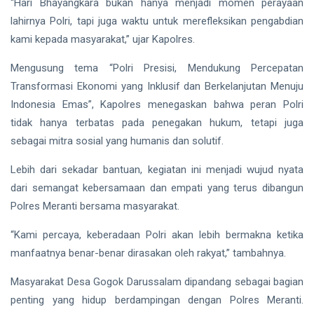
Gubernur
“Hari Bhayangkara bukan hanya menjadi momen perayaan
Usai Riau
lahirnya Polri, tapi juga waktu untuk merefleksikan pengabdian
Masuk
Siak Sri Indrapura
kami kepada masyarakat,” ujar Kapolres.
Lima
Besar
Prabowo Subianto
ADLG
Mengusung tema “Polri Presisi, Mendukung Percepatan
Awards
Transformasi Ekonomi yang Inklusif dan Berkelanjutan Menuju
Indonesia
2026
Indonesia Emas”, Kapolres menegaskan bahwa peran Polri
Pekanbaru
tidak hanya terbatas pada penegakan hukum, tetapi juga
sebagai mitra sosial yang humanis dan solutif.
Pilkada 2024
Lebih dari sekadar bantuan, kegiatan ini menjadi wujud nyata
Donald Trump
dari semangat kebersamaan dan empati yang terus dibangun
Polres Meranti bersama masyarakat.
PT IKPP Perawang
“Kami percaya, keberadaan Polri akan lebih bermakna ketika
KPK
manfaatnya benar-benar dirasakan oleh rakyat,” tambahnya.
Politik
Masyarakat Desa Gogok Darussalam dipandang sebagai bagian
PSSI
penting yang hidup berdampingan dengan Polres Meranti.