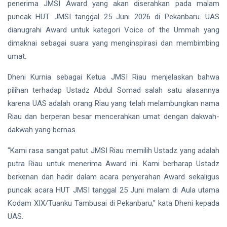
hingga
penerima JMSI Award yang akan diserahkan pada malam
Tewas di
puncak HUT JMSI tanggal 25 Juni 2026 di Pekanbaru. UAS
Pekanbaru
Siak Sri Indrapura
dianugrahi Award untuk kategori Voice of the Ummah yang
dimaknai sebagai suara yang menginspirasi dan membimbing
Prabowo Subianto
umat.
Indonesia
Dheni Kurnia sebagai Ketua JMSI Riau menjelaskan bahwa
Pekanbaru
pilihan terhadap Ustadz Abdul Somad salah satu alasannya
karena UAS adalah orang Riau yang telah melambungkan nama
Pilkada 2024
Riau dan berperan besar mencerahkan umat dengan dakwah-
Donald Trump
dakwah yang bernas.
"Kami rasa sangat patut JMSI Riau memilih Ustadz yang adalah
PT IKPP Perawang
putra Riau untuk menerima Award ini. Kami berharap Ustadz
KPK
berkenan dan hadir dalam acara penyerahan Award sekaligus
puncak acara HUT JMSI tanggal 25 Juni malam di Aula utama
Politik
Kodam XIX/Tuanku Tambusai di Pekanbaru," kata Dheni kepada
PSSI
UAS.