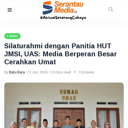
HUKRIM
TNI AL
Gagalkan
RIAU
Penyelundupan
08 Aug,
46
1,3 Ton
2026
views
Silaturahmi dengan Panitia HUT
Narkoba di
JMSI, UAS: Media Berperan Besar
Perairan
Tanjung
Cerahkan Umat
PEKANBARU
Berakit
Revitalisasi
By
Batu Bara
12 Jun, 2026
13 mins read
124 views
Pasar
Bawah
08
29
Mandek,
Aug,
views
2026
Pemko
Pekanbaru
RIAU
Siapkan
Opsi Ambil
Warga
Alih
Pelalawan
Diserang
08
41
Beruang
Aug,
views
2026