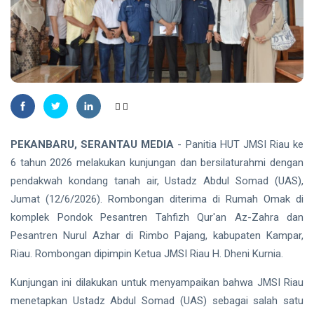
Madu,
BBKSDA
HUKRIM
Riau
Pasang
DPO
Kandang
Kasus
Jebak
Sabu
08
33
Ditangkap
Aug,
views
2026
di Hotel
Bathin
Solapan
PENDIDIKAN
PEKANBARU, SERANTAU MEDIA
- Panitia HUT JMSI Riau ke
Mahasiswa
6 tahun 2026 melakukan kunjungan dan bersilaturahmi dengan
Unilak
Raih Juara
pendakwah kondang tanah air, Ustadz Abdul Somad (UAS),
08
39
Harapan I
Aug,
views
Jumat (12/6/2026). Rombongan diterima di Rumah Omak di
2026
Nasional
komplek Pondok Pesantren Tahfizh Qur'an Az-Zahra dan
Kategori
HUKRIM
Disabilitas
Pesantren Nurul Azhar di Rimbo Pajang, kabupaten Kampar,
Mantan
Riau. Rombongan dipimpin Ketua JMSI Riau H. Dheni Kurnia.
Suami
Diduga
07
60
Kunjungan ini dilakukan untuk menyampaikan bahwa JMSI Riau
Bacok
Aug,
views
2026
menetapkan Ustadz Abdul Somad (UAS) sebagai salah satu
Perempuan