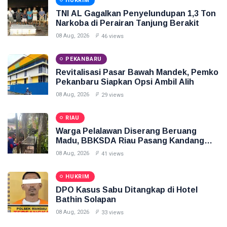
HUKRIM
TNI AL Gagalkan Penyelundupan 1,3 Ton
Narkoba di Perairan Tanjung Berakit
08 Aug, 2026
46 views
PEKANBARU
Revitalisasi Pasar Bawah Mandek, Pemko
Pekanbaru Siapkan Opsi Ambil Alih
08 Aug, 2026
29 views
RIAU
Warga Pelalawan Diserang Beruang
Madu, BBKSDA Riau Pasang Kandang
Jebak
08 Aug, 2026
41 views
HUKRIM
DPO Kasus Sabu Ditangkap di Hotel
Bathin Solapan
08 Aug, 2026
33 views