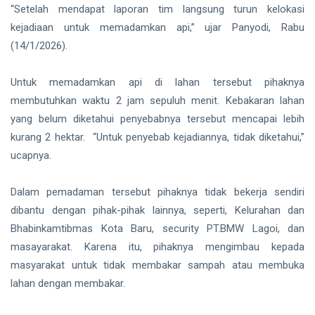
hingga
“Setelah mendapat laporan tim langsung turun kelokasi
Tewas di
kejadiaan untuk memadamkan api,” ujar Panyodi, Rabu
Pekanbaru
Siak Sri Indrapura
(14/1/2026).
Prabowo Subianto
Untuk memadamkan api di lahan tersebut pihaknya
Indonesia
membutuhkan waktu 2 jam sepuluh menit. Kebakaran lahan
yang belum diketahui penyebabnya tersebut mencapai lebih
Pekanbaru
kurang 2 hektar. “Untuk penyebab kejadiannya, tidak diketahui,”
Pilkada 2024
ucapnya.
Donald Trump
Dalam pemadaman tersebut pihaknya tidak bekerja sendiri
PT IKPP Perawang
dibantu dengan pihak-pihak lainnya, seperti, Kelurahan dan
Bhabinkamtibmas Kota Baru, security PT.BMW Lagoi, dan
KPK
masayarakat. Karena itu, pihaknya mengimbau kepada
masyarakat untuk tidak membakar sampah atau membuka
Politik
lahan dengan membakar.
PSSI