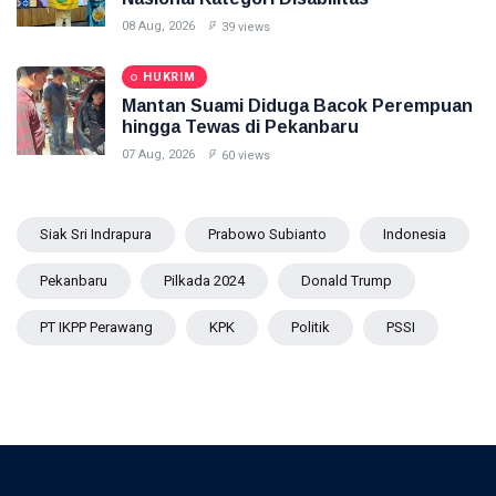
08 Aug, 2026
39 views
HUKRIM
Mantan Suami Diduga Bacok Perempuan
hingga Tewas di Pekanbaru
07 Aug, 2026
60 views
Siak Sri Indrapura
Prabowo Subianto
Indonesia
Pekanbaru
Pilkada 2024
Donald Trump
PT IKPP Perawang
KPK
Politik
PSSI