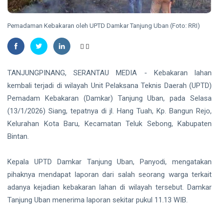
Madu,
BBKSDA
HUKRIM
Riau
Pemadaman Kebakaran oleh UPTD Damkar Tanjung Uban (Foto: RRI)
Pasang
DPO
Kandang
Kasus
Jebak
Sabu
08
33
Ditangkap
Aug,
views
2026
di Hotel
TANJUNGPINANG, SERANTAU MEDIA - Kebakaran lahan
Bathin
kembali terjadi di wilayah Unit Pelaksana Teknis Daerah (UPTD)
Solapan
PENDIDIKAN
Pemadam Kebakaran (Damkar) Tanjung Uban, pada Selasa
Mahasiswa
(13/1/2026) Siang, tepatnya di jl. Hang Tuah, Kp. Bangun Rejo,
Unilak
Kelurahan Kota Baru, Kecamatan Teluk Sebong, Kabupaten
Raih Juara
08
39
Harapan I
Aug,
views
Bintan.
2026
Nasional
Kategori
HUKRIM
Kepala UPTD Damkar Tanjung Uban, Panyodi, mengatakan
Disabilitas
Mantan
pihaknya mendapat laporan dari salah seorang warga terkait
Suami
adanya kejadian kebakaran lahan di wilayah tersebut. Damkar
Diduga
07
60
Tanjung Uban menerima laporan sekitar pukul 11.13 WIB.
Bacok
Aug,
views
2026
Perempuan