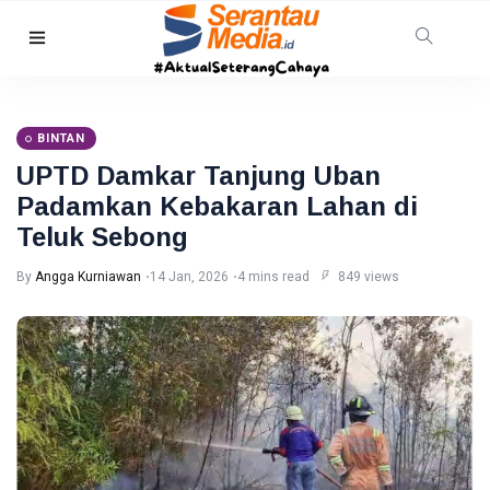
HUKRIM
TNI AL
Gagalkan
BINTAN
Penyelundupan
08 Aug,
45
1,3 Ton
2026
views
UPTD Damkar Tanjung Uban
Narkoba di
Padamkan Kebakaran Lahan di
Perairan
Tanjung
Teluk Sebong
PEKANBARU
Berakit
Revitalisasi
By
Angga Kurniawan
14 Jan, 2026
4 mins read
849 views
Pasar
Bawah
08
29
Mandek,
Aug,
views
2026
Pemko
Pekanbaru
RIAU
Siapkan
Opsi Ambil
Warga
Alih
Pelalawan
Diserang
08
41
Beruang
Aug,
views
2026