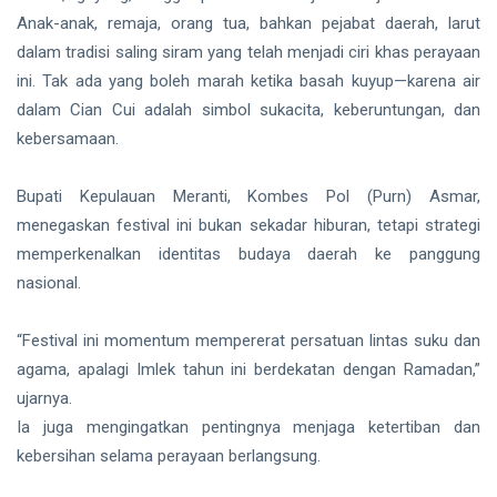
Siak Sri Indrapura
Anak-anak, remaja, orang tua, bahkan pejabat daerah, larut
dalam tradisi saling siram yang telah menjadi ciri khas perayaan
Prabowo Subianto
ini. Tak ada yang boleh marah ketika basah kuyup—karena air
Indonesia
dalam Cian Cui adalah simbol sukacita, keberuntungan, dan
kebersamaan.
Pekanbaru
Bupati Kepulauan Meranti, Kombes Pol (Purn) Asmar,
Pilkada 2024
menegaskan festival ini bukan sekadar hiburan, tetapi strategi
Donald Trump
memperkenalkan identitas budaya daerah ke panggung
nasional.
PT IKPP Perawang
“Festival ini momentum mempererat persatuan lintas suku dan
KPK
agama, apalagi Imlek tahun ini berdekatan dengan Ramadan,”
Politik
ujarnya.
Ia juga mengingatkan pentingnya menjaga ketertiban dan
PSSI
kebersihan selama perayaan berlangsung.