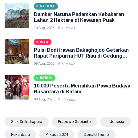
NATUNA
Damkar Natuna Padamkan Kebakaran
Lahan 2 Hektare di Kawasan Puak
10 Aug, 2026
15 views
RIAU
Puisi Dodi Irawan Bakaghojoo Getarkan
Rapat Paripurna HUT Riau di Gedung
DPRD
09 Aug, 2026
89 views
BATAM
10.000 Peserta Meriahkan Pawai Budaya
Nusantara di Batam
09 Aug, 2026
44 views
Siak Sri Indrapura
Prabowo Subianto
Indonesia
Pekanbaru
Pilkada 2024
Donald Trump