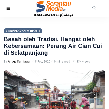
KEPRI
Wagub
Kepri
KEPULAUAN MERANTI
Nyanyang
10
17
Haris
Aug,
views
Basah oleh Tradisi, Hangat oleh
2026
Pratamura
Kebersamaan: Perang Air Cian Cui
Terima
BATAM
Bintang
di Selatpanjang
LVRI
64
Perusahaan
By
Angga Kurniawan
18 Feb, 2026
10 mins read
834 views
di Batam
10 Aug,
20
Pekerjakan
2026
views
391
Penyandang
RIAU
Disabilitas
Pemprov
Riau
Percepat
10
21
Peremajaan
Aug,
views
2026
Kelapa,