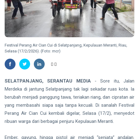
2.143
NATUNA
Hektare
Sudah
Damkar
Ditanami
Natuna
Padamkan
10
15
Kebakaran
Aug,
views
2026
Lahan 2
Hektare di
Festival Perang Air Cian Cui di Selatpanjang, Kepulauan Meranti, Riau,
RIAU
Kawasan
Selasa (17/2/2026). (Foto: mcr)
Puak
Puisi Dodi
Irawan
Bakaghojoo
09
89
Getarkan
Aug,
views
2026
SELATPANJANG, SERANTAU MEDIA
- Sore itu, Jalan
Rapat
Paripurna
Merdeka di jantung Selatpanjang tak lagi sekadar ruas kota. Ia
BATAM
HUT Riau di
berubah menjadi panggung tawa, teriakan riang, dan cipratan air
Gedung
10.000
DPRD
yang membasahi siapa saja tanpa kecuali. Di sanalah Festival
Peserta
Meriahkan
Perang Air Cian Cui kembali digelar, Selasa (17/2), menyedot
09
44
Pawai
Aug,
views
ribuan warga dari berbagai penjuru Kepulauan Meranti.
2026
Budaya
Nusantara
di Batam
Ember, gayung, hingga pistol air menjadi “senjata” andalan.