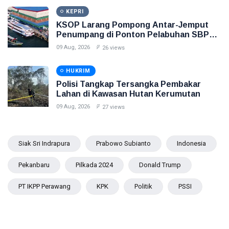
KEPRI
KSOP Larang Pompong Antar-Jemput
Penumpang di Ponton Pelabuhan SBP
Tanjungpinang
09 Aug, 2026
26 views
HUKRIM
Polisi Tangkap Tersangka Pembakar
Lahan di Kawasan Hutan Kerumutan
09 Aug, 2026
27 views
Siak Sri Indrapura
Prabowo Subianto
Indonesia
Pekanbaru
Pilkada 2024
Donald Trump
PT IKPP Perawang
KPK
Politik
PSSI