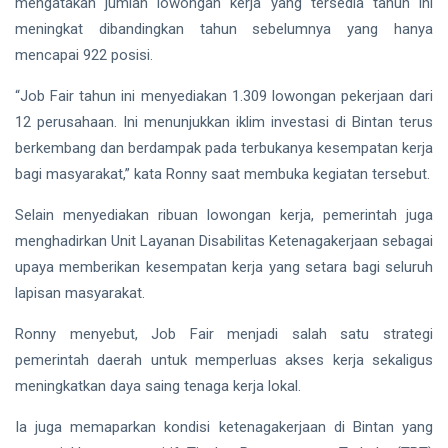
mengatakan jumlah lowongan kerja yang tersedia tahun ini
Siak Sri Indrapura
meningkat dibandingkan tahun sebelumnya yang hanya
Prabowo Subianto
mencapai 922 posisi.
Indonesia
“Job Fair tahun ini menyediakan 1.309 lowongan pekerjaan dari
12 perusahaan. Ini menunjukkan iklim investasi di Bintan terus
Pekanbaru
berkembang dan berdampak pada terbukanya kesempatan kerja
Pilkada 2024
bagi masyarakat,” kata Ronny saat membuka kegiatan tersebut.
Donald Trump
Selain menyediakan ribuan lowongan kerja, pemerintah juga
menghadirkan Unit Layanan Disabilitas Ketenagakerjaan sebagai
PT IKPP Perawang
upaya memberikan kesempatan kerja yang setara bagi seluruh
lapisan masyarakat.
KPK
Ronny menyebut, Job Fair menjadi salah satu strategi
Politik
pemerintah daerah untuk memperluas akses kerja sekaligus
PSSI
meningkatkan daya saing tenaga kerja lokal.
Ia juga memaparkan kondisi ketenagakerjaan di Bintan yang