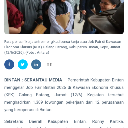
Pelalawan dan
KEPRI
Dumai Terbaik
41 Lokasi
Laut di
Batam
09
32
Dikaveling,
Aug,
views
2026
Luas
Capai
Para pencari kerja antre mengikuti bursa kerja atau Job Fair di Kawasan
KEPRI
373,6
Ekonomi Khusus (KEK) Galang Batang, Kabupaten Bintan, Kepri, Jumat
Hektare
(12/6/2026). (Foto : Antara)
KSOP Larang
Pompong
Antar-Jemput
09 Aug,
26
Penumpang di
2026
views
Ponton
BINTAN : SERANTAU MEDIA
– Pemerintah Kabupaten Bintan
Pelabuhan
HUKRIM
SBP
menggelar Job Fair Bintan 2026 di Kawasan Ekonomi Khusus
Polisi
Tanjungpinang
(KEK) Galang Batang, Jumat (12/6). Kegiatan tersebut
Tangkap
Tersangka
menghadirkan 1.309 lowongan pekerjaan dari 12 perusahaan
09
27
Pembakar
Aug,
views
2026
yang beroperasi di Bintan.
Lahan di
Kawasan
Sekretaris Daerah Kabupaten Bintan, Ronny Kartika,
Hutan
Kerumutan