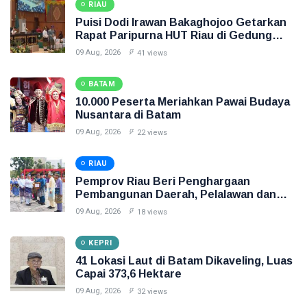
RIAU
Puisi Dodi Irawan Bakaghojoo Getarkan
Rapat Paripurna HUT Riau di Gedung
DPRD
09 Aug, 2026
41 views
BATAM
10.000 Peserta Meriahkan Pawai Budaya
Nusantara di Batam
09 Aug, 2026
22 views
RIAU
Pemprov Riau Beri Penghargaan
Pembangunan Daerah, Pelalawan dan
Dumai Terbaik
09 Aug, 2026
18 views
KEPRI
41 Lokasi Laut di Batam Dikaveling, Luas
Capai 373,6 Hektare
09 Aug, 2026
32 views