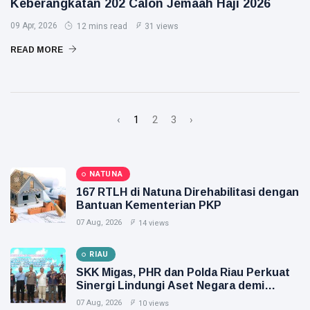
Keberangkatan 202 Calon Jemaah Haji 2026
09 Apr, 2026
12 mins read
31 views
READ MORE
‹
1
2
3
›
NATUNA
167 RTLH di Natuna Direhabilitasi dengan
Bantuan Kementerian PKP
07 Aug, 2026
14 views
RIAU
SKK Migas, PHR dan Polda Riau Perkuat
Sinergi Lindungi Aset Negara demi
Menjaga Ketahanan Energi Nasional
07 Aug, 2026
10 views