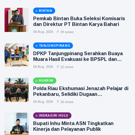
BINTAN
Pemkab Bintan Buka Seleksi Komisaris
dan Direktur PT Bintan Karya Bahari
06 Aug, 2026
39 views
TANJUNGPINANG
DPKP Tanjungpinang Serahkan Buaya
Muara Hasil Evakuasi ke BPSPL dan
Taman Safari Lagoi
06 Aug, 2026
22 views
HUKRIM
Polda Riau Ekshumasi Jenazah Pelajar di
Pekanbaru, Selidiki Dugaan
Penganiayaan
06 Aug, 2026
26 views
INDRAGIRI HULU
Bupati Inhu Minta ASN Tingkatkan
Kinerja dan Pelayanan Publik