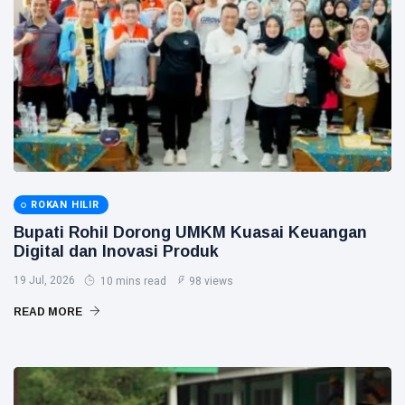
Publik
Siak Sri Indrapura
Prabowo Subianto
Indonesia
Pekanbaru
Pilkada 2024
ROKAN HILIR
Donald Trump
Bupati Rohil Dorong UMKM Kuasai Keuangan
Digital dan Inovasi Produk
PT IKPP Perawang
19 Jul, 2026
10 mins read
98 views
KPK
READ MORE
Politik
PSSI