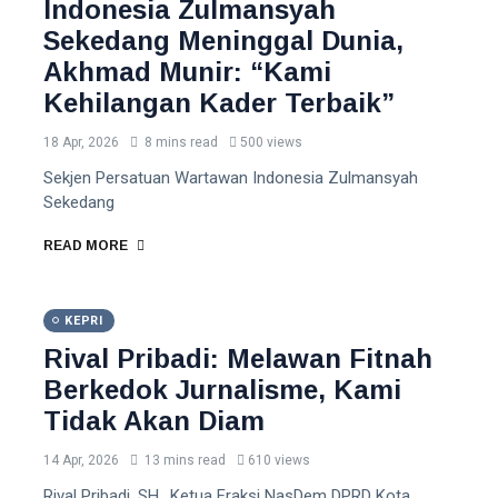
Indonesia Zulmansyah
Sekedang Meninggal Dunia,
Akhmad Munir: “Kami
Kehilangan Kader Terbaik”
18 Apr, 2026
8 mins read
500 views
Sekjen Persatuan Wartawan Indonesia Zulmansyah
Sekedang
READ MORE
KEPRI
Rival Pribadi: Melawan Fitnah
Berkedok Jurnalisme, Kami
Tidak Akan Diam
14 Apr, 2026
13 mins read
610 views
Rival Pribadi, SH. ,Ketua Fraksi NasDem DPRD Kota