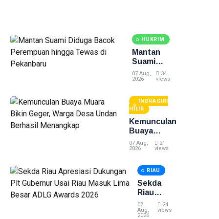
HUKRIM
Mantan
Suami
Diduga
07 Aug,
34
Bacok
2026
views
Perempuan
hingga
INDRAGIRI
Tewas di
HILIR
Pekanbaru
Kemunculan
Buaya
Muara Bikin
07 Aug,
21
Geger,
2026
views
Warga Desa
Undan
RIAU
Berhasil
Sekda
Menangkap
Riau
Apresiasi
07
24
Dukungan
Aug,
views
2026