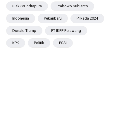
Aset
Siak Sri Indrapura
Prabowo Subianto
Negara
demi
Indonesia
Pekanbaru
Pilkada 2024
Menjaga
Ketahanan
Donald Trump
PT IKPP Perawang
Energi
Nasional
KPK
Politik
PSSI