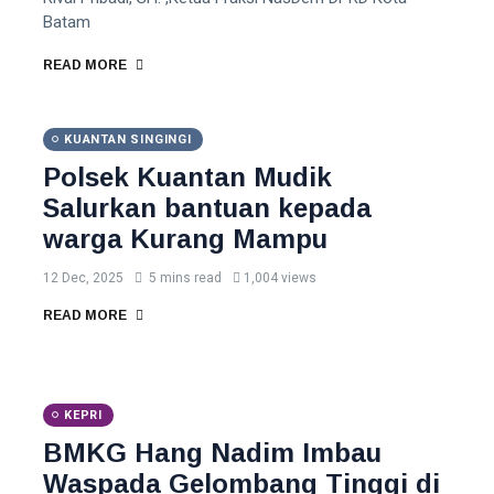
Batam
READ MORE
KUANTAN SINGINGI
Polsek Kuantan Mudik
Salurkan bantuan kepada
warga Kurang Mampu
12 Dec, 2025
5 mins read
1,004 views
READ MORE
KEPRI
BMKG Hang Nadim Imbau
Waspada Gelombang Tinggi di