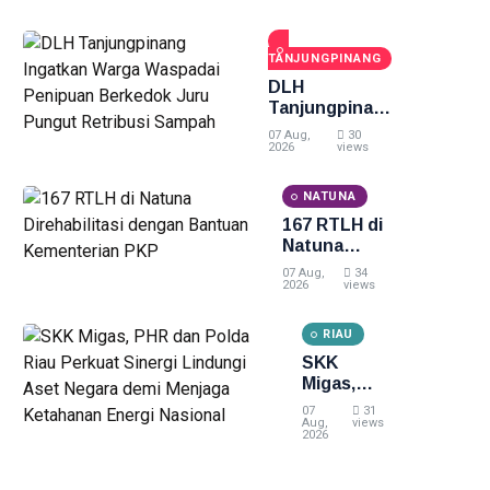
Plt
Gubernur
Usai Riau
TANJUNGPINANG
Masuk
Lima
DLH
Besar
Tanjungpinang
ADLG
Ingatkan
07 Aug,
30
Awards
Warga
2026
views
2026
Waspadai
Penipuan
NATUNA
Berkedok Juru
167 RTLH di
Pungut
Natuna
Retribusi
Direhabilitasi
Sampah
07 Aug,
34
dengan
2026
views
Bantuan
Kementerian
RIAU
PKP
SKK
Migas,
PHR dan
07
31
Polda Riau
Aug,
views
2026
Perkuat
Sinergi
Lindungi