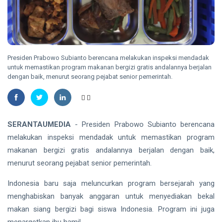
Pekanbaru,
Selidiki
INDRAGIRI
Dugaan
HULU
Penganiayaan
Bupati
Inhu Minta
ASN
06
17
Presiden Prabowo Subianto berencana melakukan inspeksi mendadak
Tingkatkan
Aug,
views
untuk memastikan program makanan bergizi gratis andalannya berjalan
2026
Kinerja dan
dengan baik, menurut seorang pejabat senior pemerintah.
Pelayanan
RIAU
Publik
Manggala
Agni
Masih
SERANTAUMEDIA
- Presiden Prabowo Subianto berencana
06
28
Padamkan
Aug,
views
2026
melakukan inspeksi mendadak untuk memastikan program
Karhutla
Seluas 45
makanan bergizi gratis andalannya berjalan dengan baik,
Hektare di
menurut seorang pejabat senior pemerintah.
PENDIDIKAN
Pelalawan
dan Inhu
Mahasiswa
Indonesia baru saja meluncurkan program bersejarah yang
Disabilitas
menghabiskan banyak anggaran untuk menyediakan bekal
Fasilkom
06
30
Unilak
Aug,
views
makan siang bergizi bagi siswa Indonesia. Program ini juga
2026
Tembus