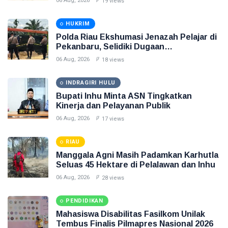
06 Aug, 2026
19 views
HUKRIM
Polda Riau Ekshumasi Jenazah Pelajar di
Pekanbaru, Selidiki Dugaan
Penganiayaan
06 Aug, 2026
18 views
INDRAGIRI HULU
Bupati Inhu Minta ASN Tingkatkan
Kinerja dan Pelayanan Publik
06 Aug, 2026
17 views
RIAU
Manggala Agni Masih Padamkan Karhutla
Seluas 45 Hektare di Pelalawan dan Inhu
06 Aug, 2026
28 views
PENDIDIKAN
Mahasiswa Disabilitas Fasilkom Unilak
Tembus Finalis Pilmapres Nasional 2026