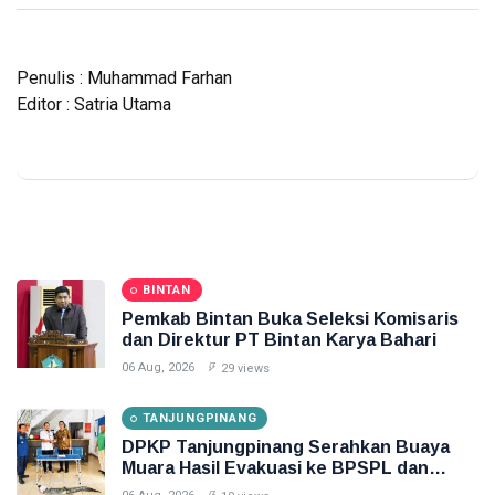
Penulis : Muhammad Farhan
Editor : Satria Utama
BINTAN
Pemkab Bintan Buka Seleksi Komisaris
dan Direktur PT Bintan Karya Bahari
06 Aug, 2026
29 views
TANJUNGPINANG
DPKP Tanjungpinang Serahkan Buaya
Muara Hasil Evakuasi ke BPSPL dan
Taman Safari Lagoi