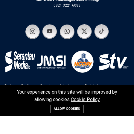
Informasi Pemasangan Iklan Hubungi
0821 3221 6088
Pedoman Berita
Syarat dan Ketentuan
Redaksi
Your experience on this site will be improved by
Disclaimer
Kebijakan Privasi
allowing cookies
Cookie Policy
ALLOW COOKIES
©2024 SerantauMedia | Serantau Media Raya Team