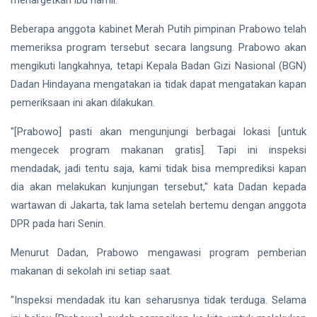
menargetkan ibu hamil.
Finalis
Pilmapres
Beberapa anggota kabinet Merah Putih pimpinan Prabowo telah
Nasional
Siak Sri Indrapura
2026
memeriksa program tersebut secara langsung. Prabowo akan
Prabowo Subianto
mengikuti langkahnya, tetapi Kepala Badan Gizi Nasional (BGN)
Dadan Hindayana mengatakan ia tidak dapat mengatakan kapan
Indonesia
pemeriksaan ini akan dilakukan.
Pekanbaru
"[Prabowo] pasti akan mengunjungi berbagai lokasi [untuk
mengecek program makanan gratis]. Tapi ini inspeksi
Pilkada 2024
mendadak, jadi tentu saja, kami tidak bisa memprediksi kapan
Donald Trump
dia akan melakukan kunjungan tersebut," kata Dadan kepada
wartawan di Jakarta, tak lama setelah bertemu dengan anggota
PT IKPP Perawang
DPR pada hari Senin.
KPK
Menurut Dadan, Prabowo mengawasi program pemberian
makanan di sekolah ini setiap saat.
Politik
"Inspeksi mendadak itu kan seharusnya tidak terduga. Selama
PSSI